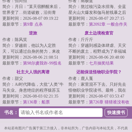
作者：恒向恒
作者：南极蓝
简介：月日：“某天宿醉醒来后，
简介：熬过核污染水排海、全蓝
世界变了…街道破败，沿街青
星火山大爆发和伽马射线暴之后
苔，人类早已消失不见，只剩我
更新时间：2026-08-07 09:19:22
的天灾第十年，夏青昂首挺胸走
更新时间：2026-08-07 20:27:15
一人。”月日：...
最新章节：
第9章 点杀
出安全区。谁都...
最新章节：
第2092章 一般合作关
系
逆旅
废土边境检查官
作者：陈风笑
作者：斤斤斤
简介：穿越前，他以为人定胜
简介：穿越到感染体肆虐、天灾
天，可以通过自身的努力，来改
不断的废土，程野成为了幸福城
变环境和阶层。穿越后才知道，
更新时间：2026-08-06 21:08:51
的边境检查官。每一个想要加入
更新时间：2026-08-06 20:48:00
有些东西天生自带...
最新章节：
第98尔虞我诈-99投名
幸福城的幸存者...
最新章节：
七月抽奖结果
状（四更一万二求月票）
社主大人强的离谱
还能保送怪物职业学院？
作者：甜父
作者：鹿人戛
简介：Ai时代降临，大批“人类”牛
简介：家里混不下去。只好先去
马失业。身患绝症的程序猿苏玉
怪物职业学院读书。最终，我在
阳，成为失业大军中的一员，好
更新时间：2026-08-03 02:21:35
大家一声声天才的称赞中迷失了
更新时间：2026-08-07 03:53:47
在他拥有一...
最新章节：
第136章：船票
自己，走上了不...
最新章节：
第726章 猜猜谁没有收
到邀请
书名：
本站若有图片广告属于第三方接入，非本站所为，广告内容与本站无关，不代表