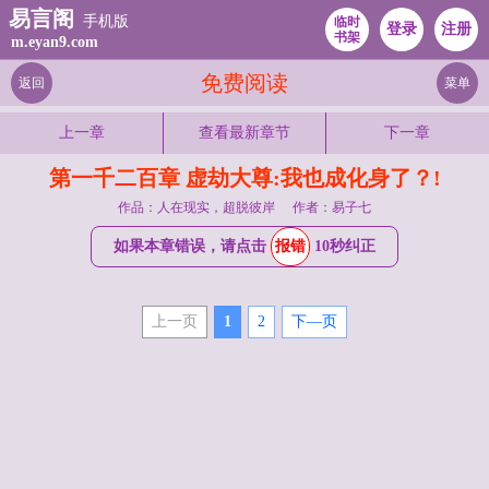
易言阁
手机版
临时
登录
注册
书架
m.eyan9.com
免费阅读
返回
菜单
上一章
查看最新章节
下一章
第一千二百章 虚劫大尊:我也成化身了？!
作品：人在现实，超脱彼岸
作者：易子七
如果本章错误，请点击
报错
10秒纠正
上一页
1
2
下—页