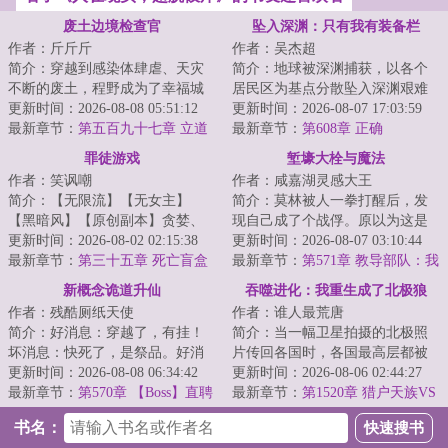
废土边境检查官
坠入深渊：只有我有装备栏
作者：斤斤斤
作者：吴杰超
简介：穿越到感染体肆虐、天灾
简介：地球被深渊捕获，以各个
不断的废土，程野成为了幸福城
居民区为基点分散坠入深渊艰难
的边境检查官。每一个想要加入
更新时间：2026-08-08 05:51:12
求生，幸存者一边要面对深渊的
更新时间：2026-08-07 17:03:59
幸福城的幸存者...
最新章节：
第五百九十七章 立道
恶劣环境，一边...
最新章节：
第608章 正确
七步，再唤谭铭！
罪徒游戏
堑壕大栓与魔法
作者：笑讽嘲
作者：咸嘉湖灵感大王
简介：【无限流】【无女主】
简介：莫林被人一拳打醒后，发
【黑暗风】【原创副本】贪婪、
现自己成了个战俘。原以为这是
暴戾、冷酷、逐利……毁灭、死
更新时间：2026-08-02 02:15:38
个类似一战爆发前夜的世界，却
更新时间：2026-08-07 03:10:44
亡、颠覆、变革…...
最新章节：
第三十五章 死亡盲盒
发现实际情况比...
最新章节：
第571章 教导部队：我
（四）“让我看看你的天资”
已启动！
新概念诡道升仙
吞噬进化：我重生成了北极狼
作者：残酷厕纸天使
作者：谁人最荒唐
简介：好消息：穿越了，有挂！
简介：当一幅卫星拍摄的北极照
坏消息：快死了，是祭品。好消
片传回各国时，各国最高层都被
息：我已成功奴役了邪神！…打
更新时间：2026-08-08 06:34:42
照片内容震惊了。他们看到了北
更新时间：2026-08-06 02:44:27
开为入侵仙界而...
最新章节：
第570章 【Boss】直聘
极数以万计的狼...
最新章节：
第1520章 猎户天族VS
星团群雄（十五）
书名：