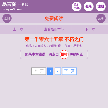
易言阁
手机版
临时
登录
注册
书架
m.eyan9.com
免费阅读
返回
菜单
上一章
查看最新章节
下一章
第一千零六十五章 不朽之门
作品：人在现实，超脱彼岸
作者：易子七
如果本章错误，请点击
报错
10秒纠正
上一页
1
2
下—页