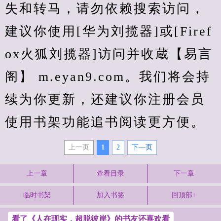
失和转马，请勿依赖搜索访问，
建议你使用[华为刘揽器]或[Firef
ox火狐刘揽器]访问并收蔵【易言
阁】 m.eyan9.com。我们将会持
续为你更新，还建议你注册会员
使用书架功能追书阅读更方便。
上一页
1
2
下—页
上一章
查看目录
下一章
临时书架
加入书签
回顶部↑
看了《人在现实，超脱彼岸》的书友还喜欢看