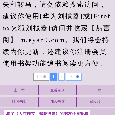
失和转马，请勿依赖搜索访问，
建议你使用[华为刘揽器]或[Firef
ox火狐刘揽器]访问并收蔵【易言
阁】 m.eyan9.com。我们将会持
续为你更新，还建议你注册会员
使用书架功能追书阅读更方便。
上一页
1
2
下—页
上一章
查看目录
下一章
临时书架
加入书签
回顶部↑
看了《人在现实，超脱彼岸》的书友还喜欢看