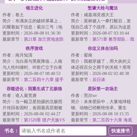
领主进化
堑壕大栓与魔法
作者：卷土
作者：咸嘉湖灵感大王
简介：布满灰尘的破碎屏幕上，
简介：莫林被人一拳打醒后，发
闪耀着如下信息：索尔三号（地
现自己成了个战俘。原以为这是
球）垦殖域曾种植名单如下：三
更新时间：2026-08-08 01:36:30
个类似一战爆发前夜的世界，却
更新时间：2026-08-07 03:10:44
叶虫：节肢动物...
最新章节：
第21章 加兰营地攻防
发现实际情况比...
最新章节：
第571章 教导部队：我
战
已启动！
秩序游戏
你这义体合法吗
作者：南月知清
作者：翟南
简介：当白昼与黑夜降临，人格
简介：我都穿越了，用大炎的义
与人性纠缠时。吟歌伫立于白夜
体还得百分之两千的关税？用哥
与混乱之巅，漠视一切失去与背
更新时间：2026-08-07 08:40:53
联义体我还没医保？无线上网还
更新时间：2026-08-02 02:48:38
叛。“人性是我...
最新章节：
第二百四十六章 援手
tm的得交专利费...
最新章节：
后日谈
吞噬进化：我重生成了北极狼
星际第一农场主
作者：谁人最荒唐
作者：莞尔wr
简介：当一幅卫星拍摄的北极照
简介：未来星际中，大量地球植
片传回各国时，各国最高层都被
物、动物已经断绝传承。重生
照片内容震惊了。他们看到了北
更新时间：2026-08-06 02:44:27
后，关遗珠从继承一颗荒废星球
更新时间：2026-08-08 10:15:35
极数以万计的狼...
最新章节：
第1520章 猎户天族VS
开始，让断绝的地...
最新章节：
第二百四十六章 海底
星团群雄（十五）
列车
书名：