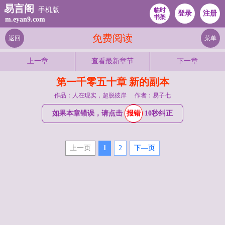
易言阁
手机版
临时
登录
注册
书架
m.eyan9.com
免费阅读
返回
菜单
上一章
查看最新章节
下一章
第一千零五十章 新的副本
作品：人在现实，超脱彼岸
作者：易子七
如果本章错误，请点击
报错
10秒纠正
上一页
1
2
下—页