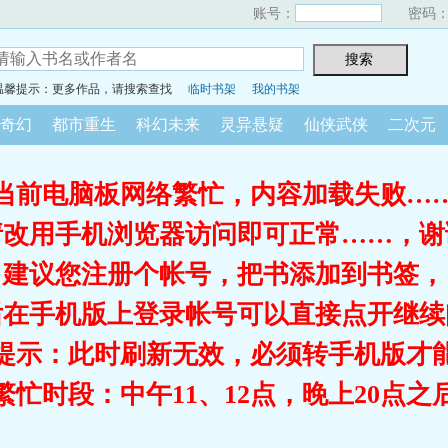
账号：
密码
温馨提示：更多作品，请搜索查找
临时书架
我的书架
奇幻
都市重生
科幻未来
灵异悬疑
仙侠武侠
二次元
当前电脑板网络繁忙，内容加载失败…
请改用手机浏览器访问即可正常……，谢
建议您注册个帐号，把书添加到书签，
后在手机版上登录帐号可以直接点开继续
提示：此时刷新无效，必须转手机版才
繁忙时段：中午11、12点，晚上20点之