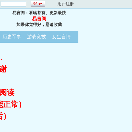
：
用户注册
易言阁：看啥都有、更新最快
易言阁
如果你觉得好，恳请收藏
历史军事
游戏竞技
女生言情
…
谢
阅读
能正常）
后）