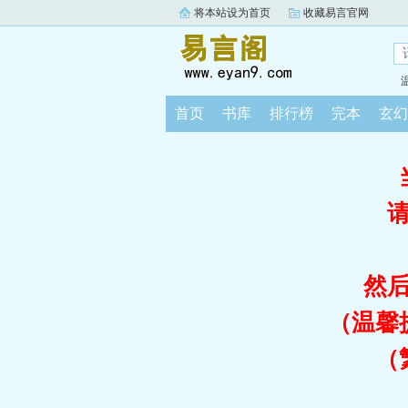
将本站设为首页
收藏易言官网
首页
书库
排行榜
完本
玄幻
然
（温馨
（