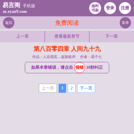
易言阁
手机版
临时
登录
注册
书架
m.eyan9.com
免费阅读
返回
菜单
上一章
查看最新章节
下一章
第八百零四章 人间九十九
作品：人在现实，超脱彼岸
作者：易子七
如果本章错误，请点击
报错
10秒纠正
上一页
1
2
下—页