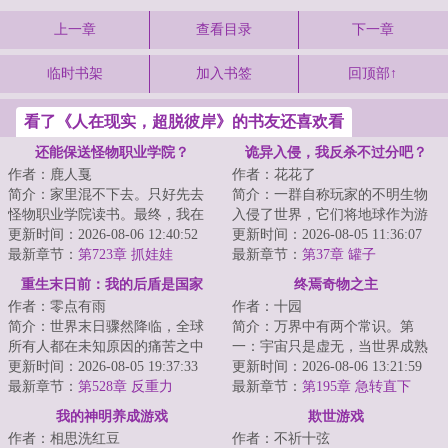
上一章
查看目录
下一章
临时书架
加入书签
回顶部↑
看了《人在现实，超脱彼岸》的书友还喜欢看
还能保送怪物职业学院？
诡异入侵，我反杀不过分吧？
作者：鹿人戛
作者：花花了
简介：家里混不下去。只好先去
简介：一群自称玩家的不明生物
怪物职业学院读书。最终，我在
入侵了世界，它们将地球作为游
大家一声声天才的称赞中迷失了
更新时间：2026-08-06 12:40:52
戏场地，展开一场争夺卡牌的游
更新时间：2026-08-05 11:36:07
自己，走上了不...
最新章节：
第723章 抓娃娃
戏。风翎意外获...
最新章节：
第37章 罐子
重生末日前：我的后盾是国家
终焉奇物之主
作者：零点有雨
作者：十园
简介：世界末日骤然降临，全球
简介：万界中有两个常识。第
所有人都在未知原因的痛苦之中
一：宇宙只是虚无，当世界成熟
死去。江阳醒来，发现自己竟然
更新时间：2026-08-05 19:37:33
后，将会无可避免地坠入母河，
更新时间：2026-08-06 13:21:59
重生到了末日之...
最新章节：
第528章 反重力
往终焉而去。届时...
最新章节：
第195章 急转直下
我的神明养成游戏
欺世游戏
作者：相思洗红豆
作者：不祈十弦