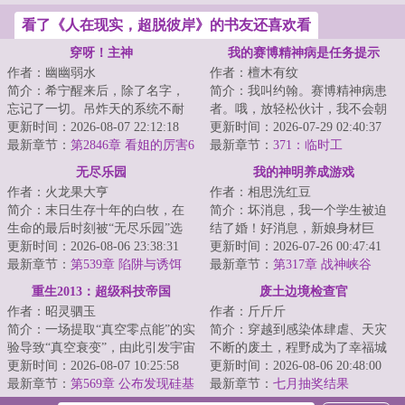
看了《人在现实，超脱彼岸》的书友还喜欢看
穿呀！主神
我的赛博精神病是任务提示
作者：幽幽弱水
作者：檀木有纹
简介：希宁醒来后，除了名字，
简介：我叫约翰。赛博精神病患
忘记了一切。吊炸天的系统不耐
者。哦，放轻松伙计，我不会朝
烦地通知：做任务去。一脚就踢
更新时间：2026-08-07 22:12:18
你开枪……大概。我能看见很多
更新时间：2026-07-29 02:40:37
进了各种位面里...
最新章节：
第2846章 看姐的厉害6
奇怪的提示，它...
最新章节：
371：临时工
无尽乐园
我的神明养成游戏
作者：火龙果大亨
作者：相思洗红豆
简介：末日生存十年的白牧，在
简介：坏消息，我一个学生被迫
生命的最后时刻被“无尽乐园”选
结了婚！好消息，新娘身材巨
中，成为一名玩家。荒岛求生，
更新时间：2026-08-06 23:38:31
好！坏消息，我老婆不允许我去
更新时间：2026-07-26 00:47:41
丧尸危机，收...
最新章节：
第539章 陷阱与诱饵
夜店酒吧KTV！好...
最新章节：
第317章 战神峡谷
重生2013：超级科技帝国
废土边境检查官
作者：昭灵驷玉
作者：斤斤斤
简介：一场提取“真空零点能”的实
简介：穿越到感染体肆虐、天灾
验导致“真空衰变”，由此引发宇宙
不断的废土，程野成为了幸福城
级灾难，陆安作为人类唯一的幸
更新时间：2026-08-07 10:25:58
的边境检查官。每一个想要加入
更新时间：2026-08-06 20:48:00
存者穿...
最新章节：
第569章 公布发现硅基
幸福城的幸存者...
最新章节：
七月抽奖结果
生命，轰动全人类