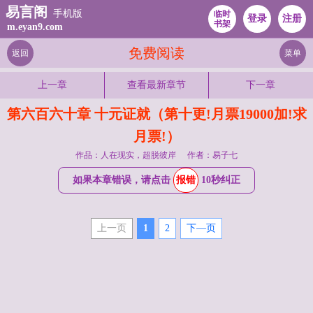
易言阁
手机版
临时
登录
注册
书架
m.eyan9.com
免费阅读
返回
菜单
上一章
查看最新章节
下一章
第六百六十章 十元证就（第十更!月票19000加!求
月票!）
作品：人在现实，超脱彼岸
作者：易子七
如果本章错误，请点击
报错
10秒纠正
上一页
1
2
下—页