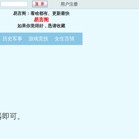
：
用户注册
易言阁：看啥都有、更新最快
易言阁
如果你觉得好，恳请收藏
历史军事
游戏竞技
女生言情
器即可。