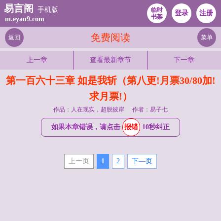
易言阁
手机版
临时
登录
注册
书架
m.eyan9.com
免费阅读
返回
菜单
上一章
查看最新章节
下一章
第一百六十三章 如是我斩（第八更!月票30/80加!
求月票!）
作品：人在现实，超脱彼岸
作者：易子七
如果本章错误，请点击
报错
10秒纠正
上一页
1
2
下—页