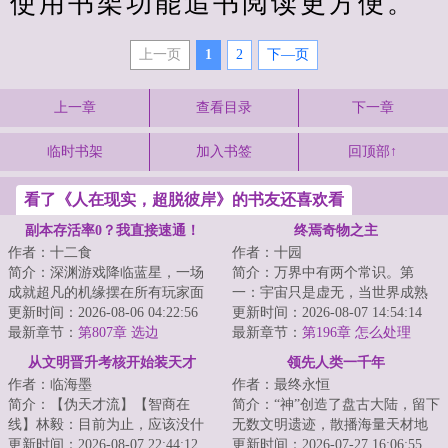
使用书架功能追书阅读更方便。
上一页
1
2
下—页
上一章
查看目录
下一章
临时书架
加入书签
回顶部↑
看了《人在现实，超脱彼岸》的书友还喜欢看
副本存活率0？我直接速通！
终焉奇物之主
作者：十二食
作者：十园
简介：深渊游戏降临蓝星，一场
简介：万界中有两个常识。第
成就超凡的机缘摆在所有玩家面
一：宇宙只是虚无，当世界成熟
前。置身危险诡异的深渊游戏，
更新时间：2026-08-06 04:22:56
后，将会无可避免地坠入母河，
更新时间：2026-08-07 14:54:14
一步踏错，万劫...
最新章节：
第807章 选边
往终焉而去。届时...
最新章节：
第196章 怎么处理
（5k）
从文明晋升考核开始装天才
领先人类一千年
作者：临海墨
作者：最终永恒
简介：【伪天才流】【智商在
简介：“神”创造了盘古大陆，留下
线】林毅：目前为止，应该没什
无数文明遗迹，散播海量天材地
么我领悟不了的，如果有，稍稍
更新时间：2026-08-07 22:44:12
宝。当人类满怀雄心壮志，意图
更新时间：2026-07-27 16:06:55