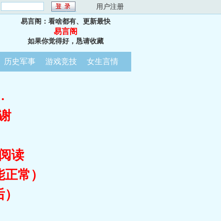
：
用户注册
易言阁：看啥都有、更新最快
易言阁
如果你觉得好，恳请收藏
历史军事
游戏竞技
女生言情
…
谢
阅读
能正常）
后）