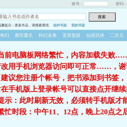
账号：
密码
温馨提示：更多作品，请搜索查找
临时书架
我的书架
奇幻
都市重生
科幻未来
灵异悬疑
仙侠武侠
二次元
当前电脑板网络繁忙，内容加载失败…
请改用手机浏览器访问即可正常……，谢
建议您注册个帐号，把书添加到书签，
后在手机版上登录帐号可以直接点开继续
提示：此时刷新无效，必须转手机版才
繁忙时段：中午11、12点，晚上20点之