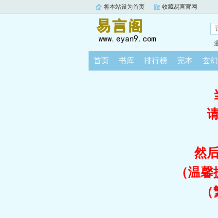
将本站设为首页
收藏易言官网
首页
书库
排行榜
完本
玄幻
然
（温馨
（