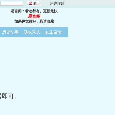
：
用户注册
易言阁：看啥都有、更新最快
易言阁
如果你觉得好，恳请收藏
历史军事
游戏竞技
女生言情
器即可。