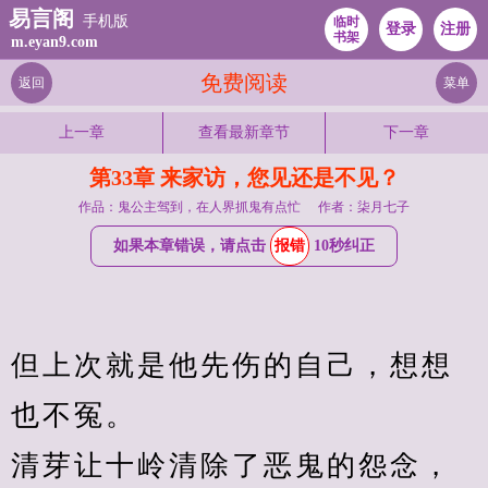
易言阁
手机版
临时
登录
注册
书架
m.eyan9.com
免费阅读
返回
菜单
上一章
查看最新章节
下一章
第33章 来家访，您见还是不见？
作品：鬼公主驾到，在人界抓鬼有点忙
作者：柒月七子
如果本章错误，请点击
报错
10秒纠正
但上次就是他先伤的自己，想想
也不冤。
清芽让十岭清除了恶鬼的怨念，