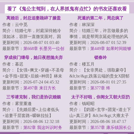
看了《鬼公主驾到，在人界抓鬼有点忙》的书友还喜欢看
离婚后，封总追妻跪碎了膝盖
死遁的第二年，周总疯了
作者：云中觅
作者：林深深
简介：结婚七年，封庭深待她冷
简介：结婚三年，许言做最多的
漠如冰，容辞一直微笑面对。因
事情，就是帮周京延处理他的风
为她深爱着他。也相信终有一
更新时间：2026-08-07 01:03:40
流后事。以为自己对他和这个家
更新时间：2026-08-07 01:52:39
天，她能将他的心...
最新章节：
第668章 长墨另一位创
的呵护，终有一...
最新章节：
第449章 如果时间能够
始人
倒回
穿成侯门继母，她日夜想抛夫弃
锁春吟
作者：暮迟
作者：楼五月
子
简介：【女强+爽文+穿越+不圣母
简介：【女非男处，强取豪夺】
+金手指+甜宠+后娘+种田】林未
&lt;br/&gt;跌落云端的贵女X阴郁
穿过来，就成了寡妇兼后娘。几
更新时间：2026-07-24 04:45:32
病娇摄政王&lt;br/&gt;沈辞吟是国
更新时间：2026-08-01 01:27:35
个白眼狼拿着...
最新章节：
第497章 来日方长
公府嫡女...
最新章节：
第377章 终
（完）
三爷请克制，我们是协议婚姻
太子不好啦，你闺女又朝大臣扔
作者：雾里重逢
作者：钱昭昭
符
简介：【先婚后爱+上位者低头
简介：【奶团+玄学+团宠+道士下
+追妻千层套路+暧昧拉扯】
山+真三岁】&lt;br/&gt;大雍太子
&lt;br/&gt;【疯批深情占有欲大佬
更新时间：2026-08-06 12:32:18
带回了一个专业哭丧的崽崽。
更新时间：2026-08-06 18:47:17
VS清纯坚韧乖乖女...
最新章节：
第82章 我这叫识时务
&lt;br/&gt;自...
最新章节：
第357章 康乐镇国长公
者为俊杰。
主，棠棠官又大啦～