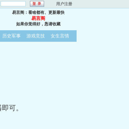
：
用户注册
易言阁：看啥都有、更新最快
易言阁
如果你觉得好，恳请收藏
历史军事
游戏竞技
女生言情
器即可。