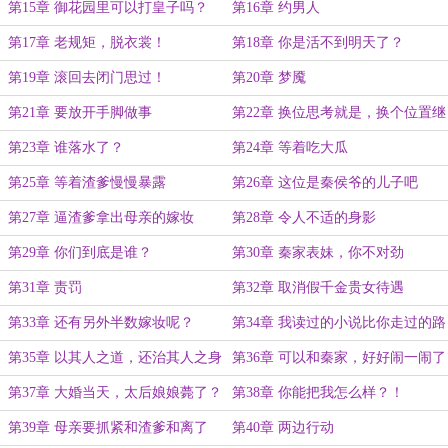
第15章 御花园里可以打皇子吗？
第16章 约男人
第17章 老规矩，脱衣裳！
第18章 你是活不到明天了？
第19章 滚回去闭门思过！
第20章 梦魇
第21章 要放开手脚做事
第22章 换位思考就是，换个位置继
续思考？
第23章 谁落水了？
第24章 等着吃大瓜
第25章 等着渣爹慢慢暴露
第26章 这位是秦侯爷的儿子吧
第27章 逼渣爹拿出母亲的嫁妆
第28章 令人不适的身影
第29章 你们到底是谁？
第30章 秦家表妹，你不对劲
第31章 责罚
第32章 取消假千金贵女待遇
第33章 还有另外半数嫁妆呢？
第34章 我读过的小说比你走过的路
还长
第35章 以其人之道，还治其人之身
第36章 可以和秦家，好好闹一闹了
第37章 大婚当天，太后娘娘薨了？
第38章 你能把我怎么样？！
第39章 母亲要抓紧和渣爹和离了
第40章 两边行动