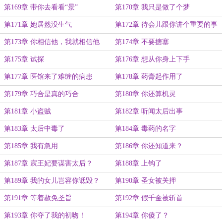
了？
第169章 带你去看看“景”
第170章 我只是做了个梦
第171章 她居然没生气
第172章 待会儿跟你讲个重要的事
第173章 你相信他，我就相信他
第174章 不要搪塞
第175章 试探
第176章 想从你身上下手
第177章 医馆来了难缠的病患
第178章 药膏起作用了
第179章 巧合是真的巧合
第180章 你还算机灵
第181章 小盗贼
第182章 听闻太后出事
第183章 太后中毒了
第184章 毒药的名字
第185章 我有急用
第186章 你还知道来？
第187章 宸王妃要谋害太后？
第188章 上钩了
第189章 我的女儿岂容你诋毁？
第190章 圣女被关押
第191章 等着赦免圣旨
第192章 假千金被斩首
第193章 你夺了我的初吻！
第194章 你傻了？