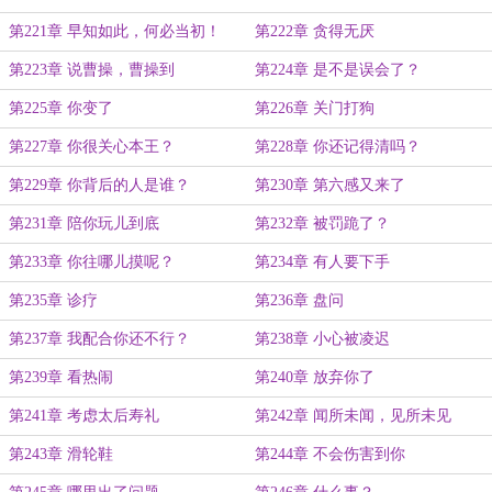
第221章 早知如此，何必当初！
第222章 贪得无厌
第223章 说曹操，曹操到
第224章 是不是误会了？
第225章 你变了
第226章 关门打狗
第227章 你很关心本王？
第228章 你还记得清吗？
第229章 你背后的人是谁？
第230章 第六感又来了
第231章 陪你玩儿到底
第232章 被罚跪了？
第233章 你往哪儿摸呢？
第234章 有人要下手
第235章 诊疗
第236章 盘问
第237章 我配合你还不行？
第238章 小心被凌迟
第239章 看热闹
第240章 放弃你了
第241章 考虑太后寿礼
第242章 闻所未闻，见所未见
第243章 滑轮鞋
第244章 不会伤害到你