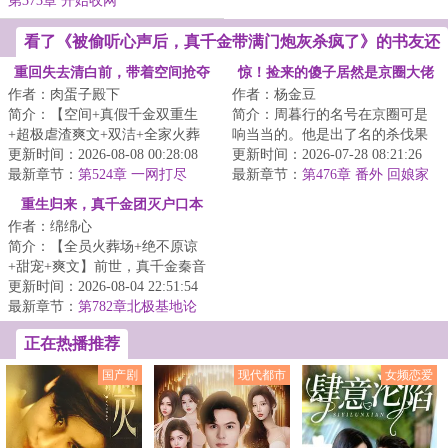
第373章 开始收网
看了《被偷听心声后，真千金带满门炮灰杀疯了》的书友还
喜欢看
重回失去清白前，带着空间抢夺
惊！捡来的傻子居然是京圈大佬
作者：肉蛋子殿下
作者：杨金豆
江山
简介：【空间+真假千金双重生
简介：周暮行的名号在京圈可是
+超极虐渣爽文+双洁+全家火葬
响当当的。他是出了名的杀伐果
场】&lt;br/&gt;【白切黑、貌美绝
更新时间：2026-08-08 00:28:08
断，腹黑无情，在一众兄弟里
更新时间：2026-07-28 08:21:26
伦贵女+禁欲、...
最新章节：
第524章 一网打尽
面，优秀到让人望...
最新章节：
第476章 番外 回娘家
（下）
重生归来，真千金团灭户口本
作者：绵绵心
简介：【全员火葬场+绝不原谅
+甜宠+爽文】前世，真千金秦音
认亲回家后拼命讨好付出，渴求
更新时间：2026-08-04 22:51:54
亲情，临死前全...
最新章节：
第782章北极基地论
坛，崔游安有个人密码
正在热播推荐
国产剧
现代都市
女频恋爱