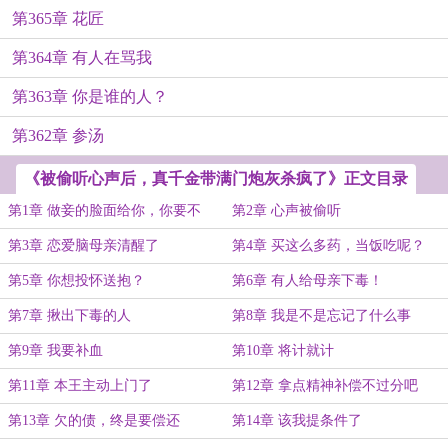
第365章 花匠
第364章 有人在骂我
第363章 你是谁的人？
第362章 参汤
《被偷听心声后，真千金带满门炮灰杀疯了》正文目录
第1章 做妾的脸面给你，你要不
第2章 心声被偷听
要？！
第3章 恋爱脑母亲清醒了
第4章 买这么多药，当饭吃呢？
第5章 你想投怀送抱？
第6章 有人给母亲下毒！
第7章 揪出下毒的人
第8章 我是不是忘记了什么事
第9章 我要补血
第10章 将计就计
第11章 本王主动上门了
第12章 拿点精神补偿不过分吧
第13章 欠的债，终是要偿还
第14章 该我提条件了