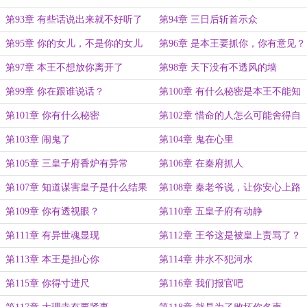
第93章 有些话说出来就不好听了
第94章 三日后斩首示众
第95章 你的女儿，不是你的女儿
第96章 是本王要抓你，你有意见？
第97章 本王不想放你离开了
第98章 天下没有不透风的墙
第99章 你在跟谁说话？
第100章 有什么秘密是本王不能知
道的？
第101章 你有什么秘密
第102章 惜命的人怎么可能舍得自
杀？
第103章 闹鬼了
第104章 鬼在心里
第105章 三皇子府香炉有异常
第106章 在秦府抓人
第107章 知道谋害皇子是什么结果
第108章 秦老爷说，让你安心上路
吗？
第109章 你有透视眼？
第110章 五皇子府有动静
第111章 有异世魂显现
第112章 王爷这是被皇上责骂了？
第113章 本王是担心你
第114章 井水不犯河水
第115章 你得寸进尺
第116章 我们报官吧