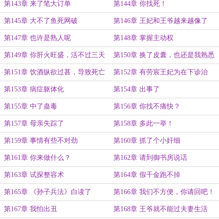
第143章 来了笔大订单
第144章 你找死！
第145章 大不了鱼死网破
第146章 王妃和王爷越来越像了
第147章 也许是熟人呢
第148章 掌握主动权
第149章 你肝火旺盛，活不过三天
第150章 换了皮囊，也还是我熟悉
的样子
第151章 饮酒纵欲过甚，导致死亡
第152章 有劳宸王妃为在下诊治
第153章 病症躯体化
第154章 出事了
第155章 中了蛊毒
第156章 你找不痛快？
第157章 母亲失踪了
第158章 多此一举！
第159章 事情有些不对劲
第160章 抓了个小奸细
第161章 你来做什么？
第162章 请到御书房说话
第163章 试探整容术
第164章 假千金跑不掉
第165章 《孙子兵法》白读了
第166章 我们不方便，你请回吧！
第167章 我怕出丑
第168章 王爷就不能过夫妻生活