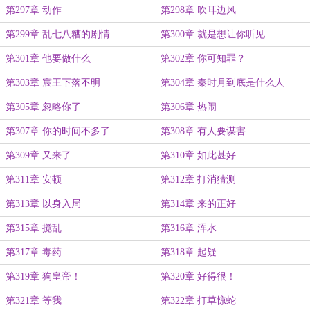
第297章 动作
第298章 吹耳边风
第299章 乱七八糟的剧情
第300章 就是想让你听见
第301章 他要做什么
第302章 你可知罪？
第303章 宸王下落不明
第304章 秦时月到底是什么人
第305章 忽略你了
第306章 热闹
第307章 你的时间不多了
第308章 有人要谋害
第309章 又来了
第310章 如此甚好
第311章 安顿
第312章 打消猜测
第313章 以身入局
第314章 来的正好
第315章 搅乱
第316章 浑水
第317章 毒药
第318章 起疑
第319章 狗皇帝！
第320章 好得很！
第321章 等我
第322章 打草惊蛇