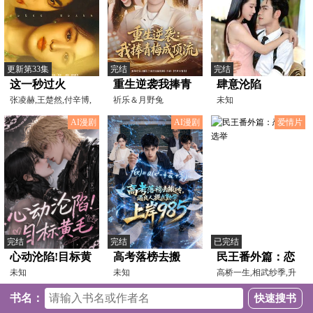
更新第33集
完结
完结
这一秒过火
重生逆袭我捧青
肆意沦陷
张凌赫,王楚然,付辛博,
梅成顶流
祈乐＆月野兔
未知
徐振轩,鹤秋,王籽苏,
AI漫剧
AI漫剧
爱情片
完结
完结
已完结
心动沦陷!目标黄
高考落榜去搬
民王番外篇：恋
毛
未知
砖，遇良人提点
未知
爱总选举
高桥一生,相武纱季,升
毅,山路和弘,川冈大次
勤学上岸985
书名：