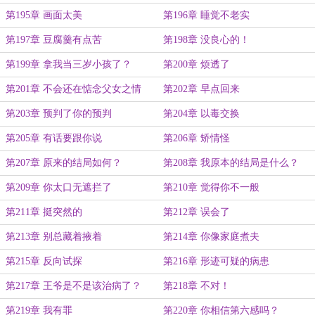
第195章 画面太美
第196章 睡觉不老实
第197章 豆腐羹有点苦
第198章 没良心的！
第199章 拿我当三岁小孩了？
第200章 烦透了
第201章 不会还在惦念父女之情
第202章 早点回来
吧？
第203章 预判了你的预判
第204章 以毒交换
第205章 有话要跟你说
第206章 矫情怪
第207章 原来的结局如何？
第208章 我原本的结局是什么？
第209章 你太口无遮拦了
第210章 觉得你不一般
第211章 挺突然的
第212章 误会了
第213章 别总藏着掖着
第214章 你像家庭煮夫
第215章 反向试探
第216章 形迹可疑的病患
第217章 王爷是不是该治病了？
第218章 不对！
第219章 我有罪
第220章 你相信第六感吗？