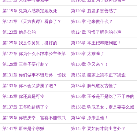
第117章 大理寺有要紧事
第118章 就是为了败坏你名声
第119章 凭第六感断定她没死
第120章 愈发多愁善感了
第121章 《天方夜谭》看多了？
第122章 他来做什么？
第123章 他是公的
第124章 习惯了听你的心声
第125章 我是你舅舅，挺好的
第126章 本王妃奉陪到底！
第127章 你为什么不跟本公主争第
第128章 太难缠了
一？
第129章 三皇子要行刺？
第130章 你又来？！
第131章 你们做事不留后路，怪我
第132章 秦家上梁不正下梁歪
绝情？
第133章 你不会又梦魇了吧？
第134章 脾气愈发古怪了
第135章 你还真是可怜
第136章 王爷是不是吃了不干净的
东西？
第137章 王爷吃错药了？
第138章 狗屁圣女，定是要耍幺蛾
子
第139章 你该庆幸，宫宴不能带武
第140章 原来是他！
器
第141章 原来是个窃贼
第142章 要如何才能出意外？