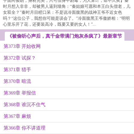
子面向俊朗，身材完美，只可惜身中剧毒，为人算计，命不久矣】秦
时月想入非非，却被男人逼到墙角：“秦姑娘可愿和本王白头偕老，儿
女双全？”秦时月目瞪口呆：不是说冷面腹黑的战神王爷不近女色
吗？“这位公子，我想你可能是误会了。”冷面腹黑王爷傲娇相：“明明
心里乐开了花，还要装高冷，既要又要的女人！”...
《被偷听心声后，真千金带满门炮灰杀疯了》最新章节
第373章 开始收网
第372章 试探？
第371章 猎手
第370章 暗流
第369章 举报信
第368章 谁沉不住气
第367章 麻烦
第366章 你不讲道理